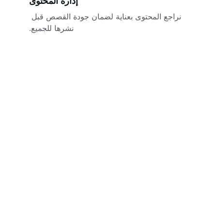
إدارة المحتوى
نراجع المحتوى بعناية لضمان جودة القصص قبل 
نشرها للجميع.
Brand
Explore our sleek website template for 
seamless navigation.
CONTACT