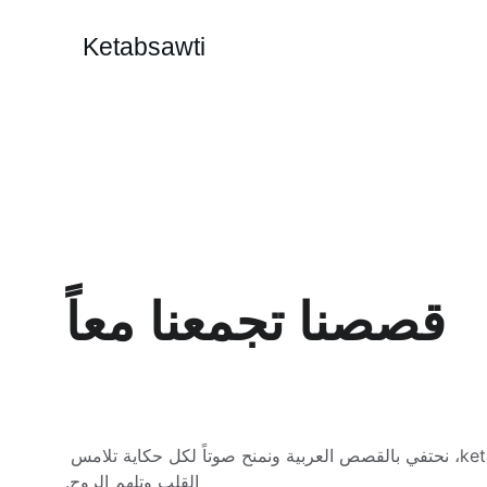
Ketabsawti
قصصنا تجمعنا معاً
في ketabsawti، نحتفي بالقصص العربية ونمنح صوتاً لكل حكاية تلامس 
القلب وتلهم الروح.